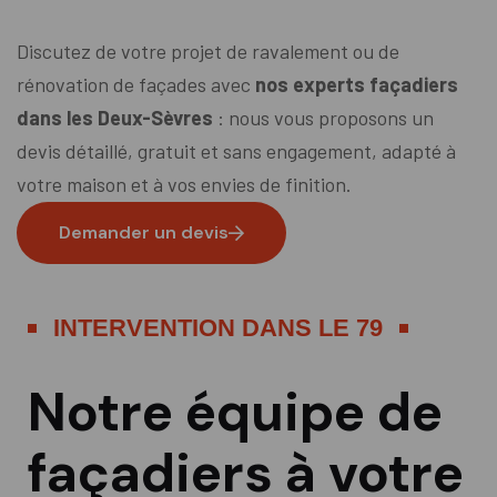
Discutez de votre projet de ravalement ou de
rénovation de façades avec
nos experts façadiers
dans les Deux-Sèvres
: nous vous proposons un
devis détaillé, gratuit et sans engagement, adapté à
votre maison et à vos envies de finition.
Demander un devis
I
N
T
E
R
V
E
N
T
I
O
N
D
A
N
S
L
E
7
9
Notre équipe de
façadiers à votre